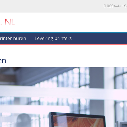
0294-4119
rinter huren
Levering printers
en