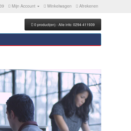
39
Mijn Account
Winkelwagen
Afrekenen
0 product(en) - Alle info: 0294-411939